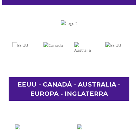
ASESORÍA Y CONSULTORÍA EN VISAS
PARA
EEUU - CANADÁ - AUSTRALIA -
EUROPA - INGLATERRA
¡Agenda ahora mismo tu cita virtual sin
costo alguno!